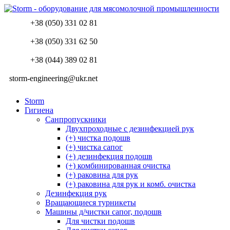
+38 (050) 331 02 81
+38 (050) 331 62 50
+38 (044) 389 02 81
storm-engineering@ukr.net
Storm
Гигиена
Санпропускники
Двухпроходные с дезинфекцией рук
(+) чистка подошв
(+) чистка сапог
(+) дезинфекция подошв
(+) комбинированная очистка
(+) раковина для рук
(+) раковина для рук и комб. очистка
Дезинфекция рук
Вращающиеся турникеты
Машины д/чистки сапог, подошв
Для чистки подошв