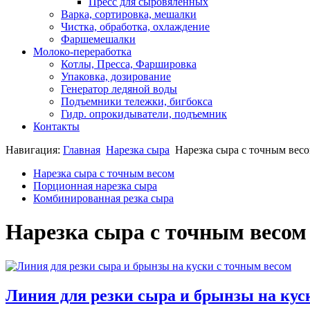
Пресс для сыровяленных
Варка, сортировка, мешалки
Чистка, обработка, охлаждение
Фаршемешалки
Молоко-переработка
Котлы, Пресса, Фаршировка
Упаковка, дозирование
Генератор ледяной воды
Подъемники тележки, бигбокса
Гидр. опрокидыватели, подъемник
Контакты
Навигация:
Главная
Нарезка сыра
Нарезка сыра с точным вес
Нарезка сыра с точным весом
Порционная нарезка сыра
Комбинированная резка сыра
Нарезка сыра с точным весом
Линия для резки сыра и брынзы на кус