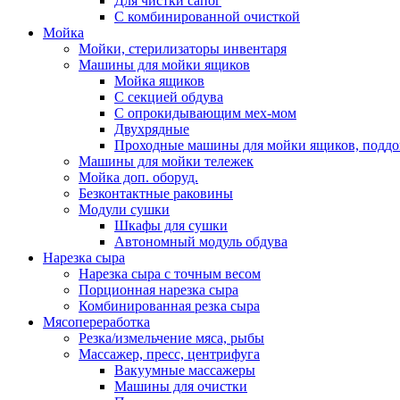
Для чистки сапог
С комбинированной очисткой
Мойка
Мойки, стерилизаторы инвентаря
Машины для мойки ящиков
Мойка ящиков
С секцией обдува
С опрокидывающим мех-мом
Двухрядные
Проходныe машины для мойки ящиков, поддо
Машины для мойки тележек
Мойка доп. оборуд.
Безконтактные раковины
Модули сушки
Шкафы для сушки
Автономный модуль обдува
Нарезка сыра
Нарезка сыра с точным весом
Порционная нарезка сыра
Комбинированная резка сыра
Мясопереработка
Резка/измельчение мяса, рыбы
Массажер, пресс, центрифуга
Вакуумные массажеры
Машины для очистки