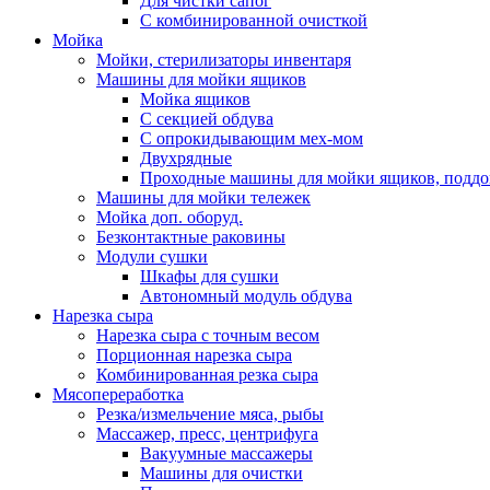
Для чистки сапог
С комбинированной очисткой
Мойка
Мойки, стерилизаторы инвентаря
Машины для мойки ящиков
Мойка ящиков
С секцией обдува
С опрокидывающим мех-мом
Двухрядные
Проходныe машины для мойки ящиков, поддо
Машины для мойки тележек
Мойка доп. оборуд.
Безконтактные раковины
Модули сушки
Шкафы для сушки
Автономный модуль обдува
Нарезка сыра
Нарезка сыра с точным весом
Порционная нарезка сыра
Комбинированная резка сыра
Мясопереработка
Резка/измельчение мяса, рыбы
Массажер, пресс, центрифуга
Вакуумные массажеры
Машины для очистки