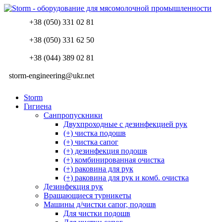
+38 (050) 331 02 81
+38 (050) 331 62 50
+38 (044) 389 02 81
storm-engineering@ukr.net
Storm
Гигиена
Санпропускники
Двухпроходные с дезинфекцией рук
(+) чистка подошв
(+) чистка сапог
(+) дезинфекция подошв
(+) комбинированная очистка
(+) раковина для рук
(+) раковина для рук и комб. очистка
Дезинфекция рук
Вращающиеся турникеты
Машины д/чистки сапог, подошв
Для чистки подошв