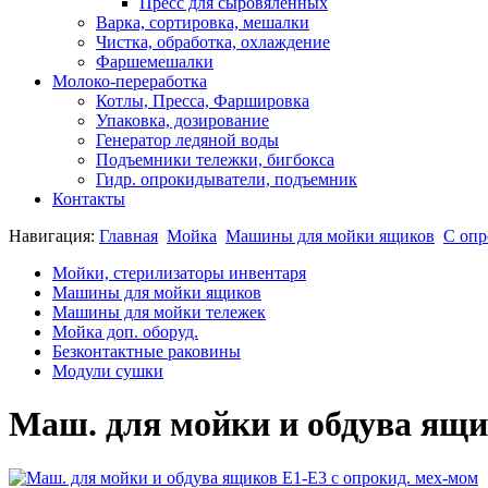
Пресс для сыровяленных
Варка, сортировка, мешалки
Чистка, обработка, охлаждение
Фаршемешалки
Молоко-переработка
Котлы, Пресса, Фаршировка
Упаковка, дозирование
Генератор ледяной воды
Подъемники тележки, бигбокса
Гидр. опрокидыватели, подъемник
Контакты
Навигация:
Главная
Мойка
Машины для мойки ящиков
С оп
Мойки, стерилизаторы инвентаря
Машины для мойки ящиков
Машины для мойки тележек
Мойка доп. оборуд.
Безконтактные раковины
Модули сушки
Маш. для мойки и обдува ящи