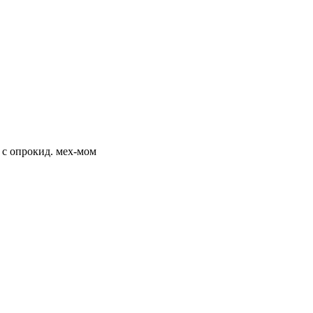
 с опрокид. мех-мом