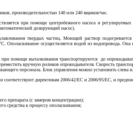
ков, производительностью 140 или 240 ящиков/час.
ствляется при помощи центробежного насоса и регулируемых
 автоматический дозирующий насос).
улавливания твердых частиц. Моющий раствор подогревается 
С. Ополаскивание осуществляется водой из водопровода. Она 
 при помощи выталкивания транспортируются до опрокидывате
 переместить вручную роликов опрокидывателя. Скорость трансп
вающего персонала. Блок управления можно установить слева ил
 и соответствуют директивам 2006/42/ЕС и 2006/95/EC, и пред
го препарата (с замером концентрации);
о средства к процессу ополаскивания;