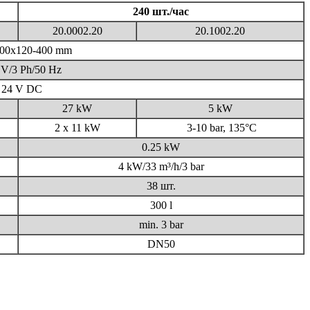
240 шт./час
20.0002.20
20.1002.20
00х120-400 mm
 V/3 Ph/50 Hz
24 V DC
27 kW
5 kW
2 x 11 kW
3-10 bar, 135°C
0.25 kW
4 kW/33 m³/h/3 bar
38 шт.
300 l
min. 3 bar
DN50