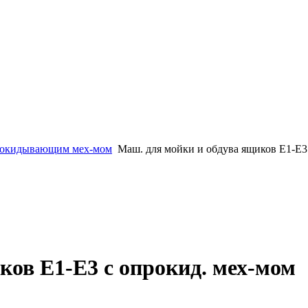
рокидывающим мех-мом
Маш. для мойки и обдува ящиков Е1-Е3
ков Е1-Е3 с опрокид. мех-мом