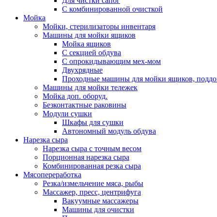
Для чистки сапог
С комбинированной очисткой
Мойка
Мойки, стерилизаторы инвентаря
Машины для мойки ящиков
Мойка ящиков
С секцией обдува
С опрокидывающим мех-мом
Двухрядные
Проходныe машины для мойки ящиков, поддо
Машины для мойки тележек
Мойка доп. оборуд.
Безконтактные раковины
Модули сушки
Шкафы для сушки
Автономный модуль обдува
Нарезка сыра
Нарезка сыра с точным весом
Порционная нарезка сыра
Комбинированная резка сыра
Мясопереработка
Резка/измельчение мяса, рыбы
Массажер, пресс, центрифуга
Вакуумные массажеры
Машины для очистки