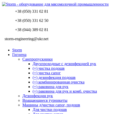
+38 (050) 331 02 81
+38 (050) 331 62 50
+38 (044) 389 02 81
storm-engineering@ukr.net
Storm
Гигиена
Санпропускники
Двухпроходные с дезинфекцией рук
(+) чистка подошв
(+) чистка сапог
(+) дезинфекция подошв
(+) комбинированная очистка
(+) раковина для рук
(+) раковина для рук и комб. очистка
Дезинфекция рук
Вращающиеся турникеты
Машины д/чистки сапог, подошв
Для чистки подошв