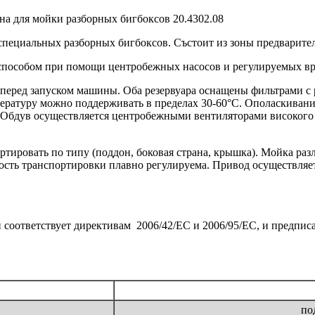
специальных разборных бигбоксов. Състоит из зоны предварите
способом при помощи центробежных насосов и регулируемых в
 перед запуском машины. Оба резервуара оснащены фильтрами с
ературу можно поддерживать в пределах 30-60°С. Ополаскивание
е. Обдув осуществляется центробежными вентиляторами високог
ртировать по типу (поддон, боковая страна, крышка). Мойка раз
сть транспортировки плавно регулируема. Привод осуществляет
и соответствует директивам 2006/42/ЕС и 2006/95/EC, и предпи
по