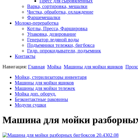
Пресс для сыровяленных
Варка, сортировка, мешалки
Чистка, обработка, охлаждение
Фаршемешалки
Молоко-переработка
Котлы, Пресса, Фаршировка
Упаковка, дозирование
Генератор ледяной воды
Подъемники тележки, бигбокса
Гидр. опрокидыватели, подъемник
Контакты
Навигация:
Главная
Мойка
Машины для мойки ящиков
Прохо
Мойки, стерилизаторы инвентаря
Машины для мойки ящиков
Машины для мойки тележек
Мойка доп. оборуд.
Безконтактные раковины
Модули сушки
Машина для мойки разборных 